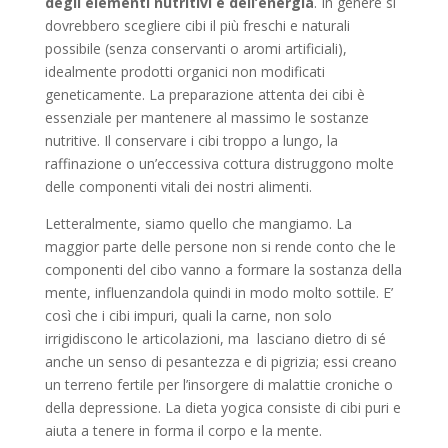
degli elementi nutritivi e dell’energia
. In genere si
dovrebbero scegliere cibi il più freschi e naturali
possibile (senza conservanti o aromi artificiali),
idealmente prodotti organici non modificati
geneticamente. La preparazione attenta dei cibi è
essenziale per mantenere al massimo le sostanze
nutritive. Il conservare i cibi troppo a lungo, la
raffinazione o un’eccessiva cottura distruggono molte
delle componenti vitali dei nostri alimenti.
Letteralmente, siamo quello che mangiamo. La
maggior parte delle persone non si rende conto che le
componenti del cibo vanno a formare la sostanza della
mente, influenzandola quindi in modo molto sottile. E’
così che i cibi impuri, quali la carne, non solo
irrigidiscono le articolazioni, ma lasciano dietro di sé
anche un senso di pesantezza e di pigrizia; essi creano
un terreno fertile per l’insorgere di malattie croniche o
della depressione. La dieta yogica consiste di cibi puri e
aiuta a tenere in forma il corpo e la mente.