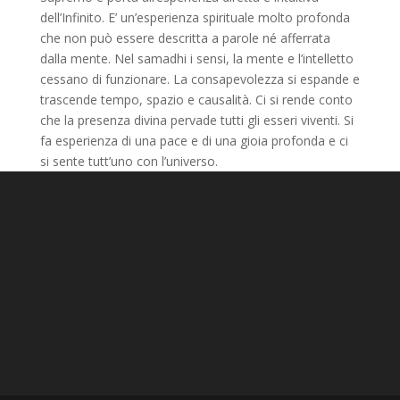
dell’Infinito. E’ un’esperienza spirituale molto profonda
che non può essere descritta a parole né afferrata
dalla mente. Nel samadhi i sensi, la mente e l’intelletto
cessano di funzionare. La consapevolezza si espande e
trascende tempo, spazio e causalità. Ci si rende conto
che la presenza divina pervade tutti gli esseri viventi. Si
fa esperienza di una pace e di una gioia profonda e ci
si sente tutt’uno con l’universo.