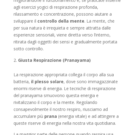
migliorandone il funzionamento e, se praticate insieme
agli esercizi yogici di respirazione profonda,
rilassamento e concentrazione, possono aiutare a
sviluppare il
controllo della mente
. La mente, che
per sua natura è irrequieta e sempre attratta dalle
esperienze sensoriali, viene diretta verso l’interno,
ritirata dagli oggetti dei sensi e gradualmente portata
sotto controllo.
Giusta Respirazione (Pranayama)
La respirazione appropriata collega il corpo alla sua
batteria,
il plesso solare
, dove sono immagazzinate
enormi riserve di energia. Le tecniche di respirazione
del pranayama smuovono questa energia e
rivitalizzano il corpo e la mente. Regolando
consapevolmente il nostro respiro, riusciamo ad
accumulare più
prana
(energia vitale) e ad attingere a
queste riserve di energia nella nostra vita quotidiana.
La maggior parte delle persone quando respira usa