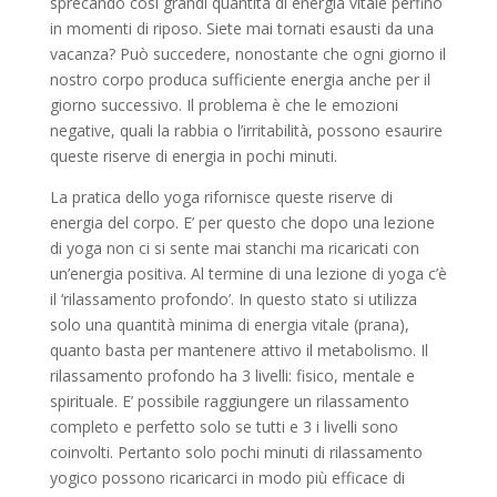
sprecando così grandi quantità di energia vitale perfino
in momenti di riposo. Siete mai tornati esausti da una
vacanza? Può succedere, nonostante che ogni giorno il
nostro corpo produca sufficiente energia anche per il
giorno successivo. Il problema è che le emozioni
negative, quali la rabbia o l’irritabilità, possono esaurire
queste riserve di energia in pochi minuti.
La pratica dello yoga rifornisce queste riserve di
energia del corpo. E’ per questo che dopo una lezione
di yoga non ci si sente mai stanchi ma ricaricati con
un’energia positiva. Al termine di una lezione di yoga c’è
il ‘rilassamento profondo’. In questo stato si utilizza
solo una quantità minima di energia vitale (prana),
quanto basta per mantenere attivo il metabolismo. Il
rilassamento profondo ha 3 livelli: fisico, mentale e
spirituale. E’ possibile raggiungere un rilassamento
completo e perfetto solo se tutti e 3 i livelli sono
coinvolti. Pertanto solo pochi minuti di rilassamento
yogico possono ricaricarci in modo più efficace di